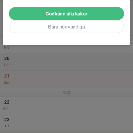
17
Ons
Godkänn alla kakor
18
Bara nödvändiga
Tor
19
Fre
20
Lör
21
Sön
v.52
22
Mån
23
Tis