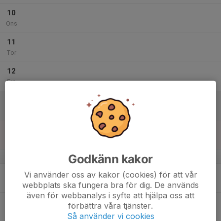
10
Ons
11
Tor
12
Fre
13
Lör
14
Sön
Godkänn kakor
v.51
15
Vi använder oss av kakor (cookies) för att vår
Mån
webbplats ska fungera bra för dig. De används
även för webbanalys i syfte att hjälpa oss att
16
förbättra våra tjänster.
Tis
Så använder vi cookies