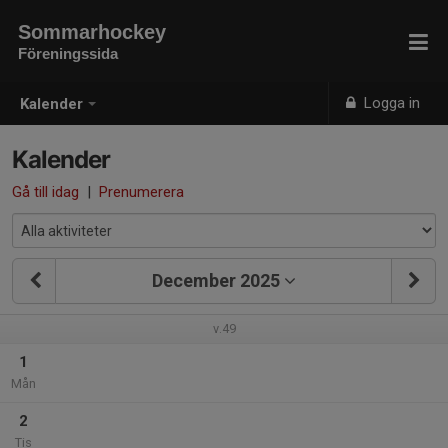
Sommarhockey
Föreningssida
Logga in
Kalender
Kalender
Gå till idag
|
Prenumerera
December 2025
v.49
1
Mån
2
Tis