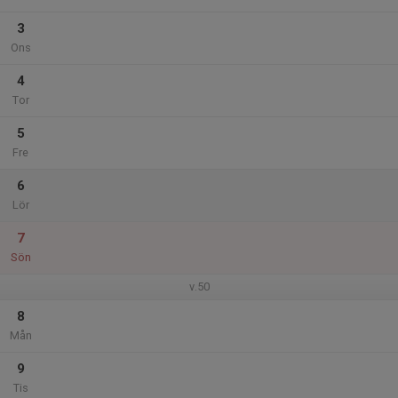
3
Ons
4
Tor
5
Fre
6
Lör
7
Sön
v.50
8
Mån
9
Tis