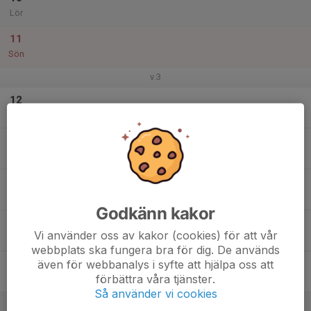
Lör
11
Sön
v.3
12
Mån
13
Tis
14
Ons
Godkänn kakor
15
Vi använder oss av kakor (cookies) för att vår
Tor
webbplats ska fungera bra för dig. De används
även för webbanalys i syfte att hjälpa oss att
16
förbättra våra tjänster.
Fre
Så använder vi cookies
17