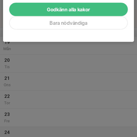
Lör
Godkänn alla kakor
18
Sön
Bara nödvändiga
v.4
19
Mån
20
Tis
21
Ons
22
Tor
23
Fre
24