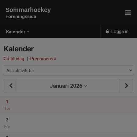
Sommarhockey
Föreningssida
Logga in
Kalender
Kalender
Gå till idag
|
Prenumerera
Januari 2026
1
Tor
2
Fre