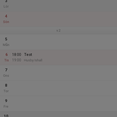
3
Lör
4
Sön
v.2
5
Mån
6
18:00
Test
19:00
Tis
Husby Ishall
7
Ons
8
Tor
9
Fre
10