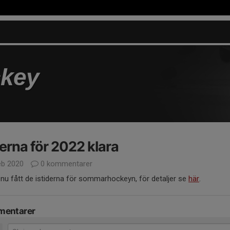
key
erna för 2022 klara
eb 2020
0 kommentarer
 nu fått de istiderna för sommarhockeyn, för detaljer se
här
.
entarer