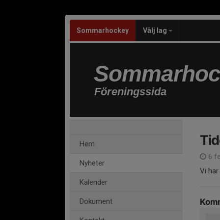
Sommarhockey
Välj lag
Sommarhoc
Föreningssida
Tid
Hem
6 f
Nyheter
Vi har
Kalender
Dokument
Komm