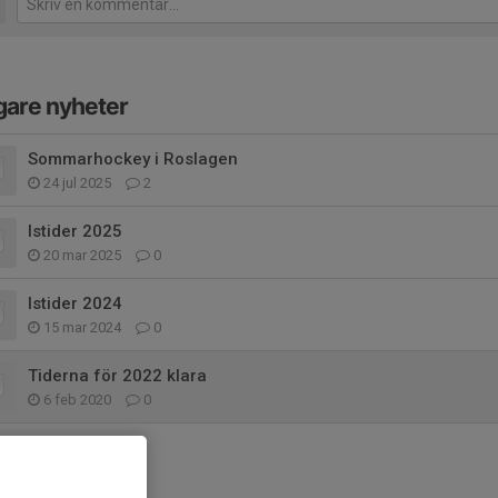
gare nyheter
Sommarhockey i Roslagen
24 jul 2025
2
Istider 2025
20 mar 2025
0
Istider 2024
15 mar 2024
0
Tiderna för 2022 klara
6 feb 2020
0