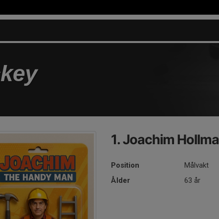
key
1. Joachim Hollm
Position
Målvakt
Ålder
63 år