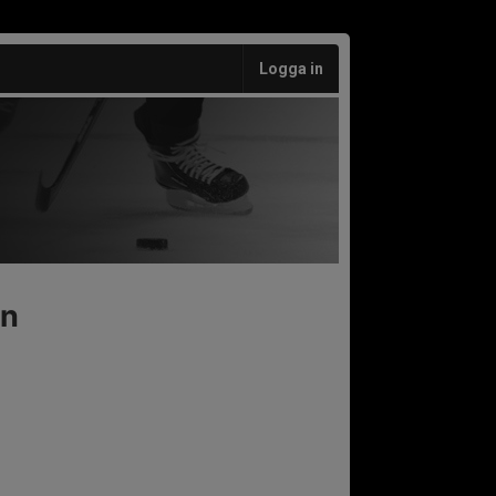
Logga in
an