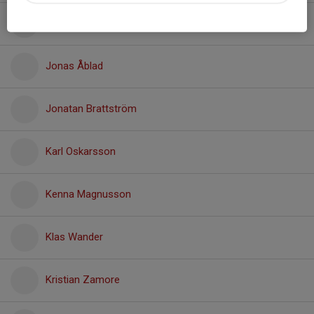
John Liljeqvist
Jonas Åblad
Jonatan Brattström
Karl Oskarsson
Kenna Magnusson
Klas Wander
Kristian Zamore