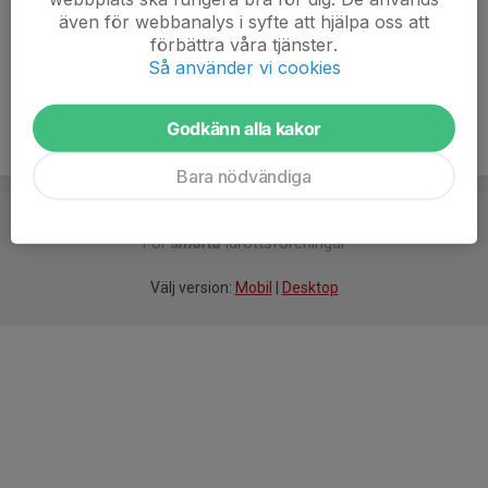
även för webbanalys i syfte att hjälpa oss att
Ålder
38 år
förbättra våra tjänster.
Så använder vi cookies
Godkänn alla kakor
Bara nödvändiga
För
smarta
idrottsföreningar
Välj version:
Mobil
|
Desktop