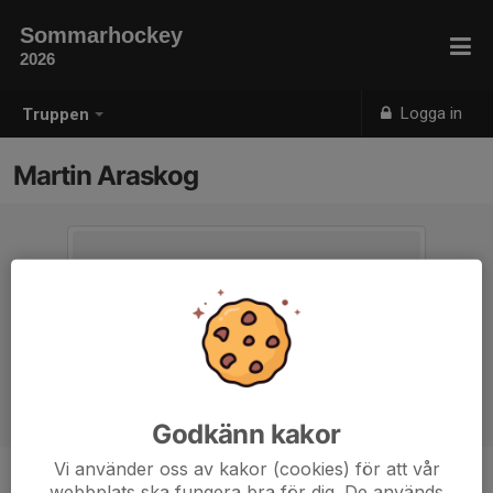
Sommarhockey
2026
Logga in
Truppen
Martin Araskog
Godkänn kakor
Vi använder oss av kakor (cookies) för att vår
webbplats ska fungera bra för dig. De används
Position
-