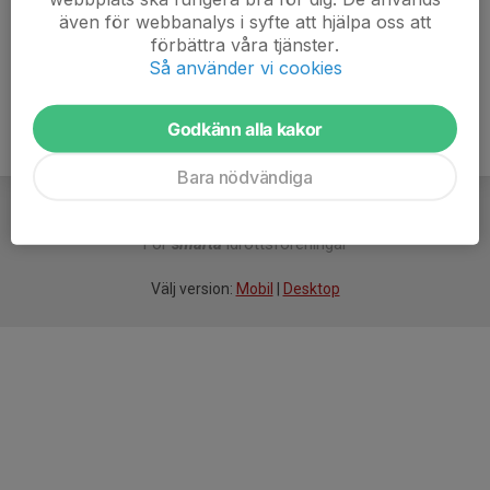
även för webbanalys i syfte att hjälpa oss att
Ålder
52 år
förbättra våra tjänster.
Så använder vi cookies
Godkänn alla kakor
Bara nödvändiga
För
smarta
idrottsföreningar
Välj version:
Mobil
|
Desktop