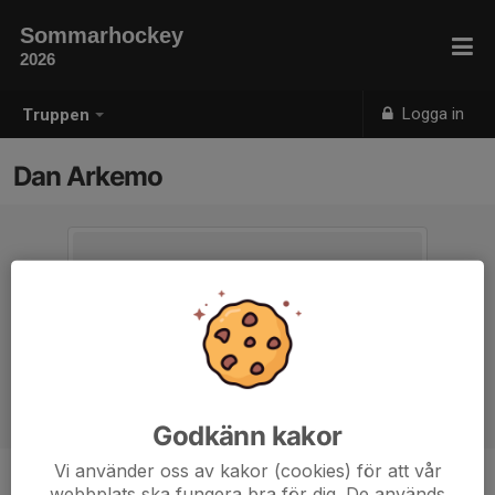
Sommarhockey
2026
Logga in
Truppen
Dan Arkemo
Godkänn kakor
Vi använder oss av kakor (cookies) för att vår
webbplats ska fungera bra för dig. De används
Position
-