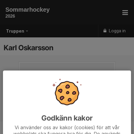
Sommarhockey
2026
Logga in
Truppen
Karl Oskarsson
Godkänn kakor
Vi använder oss av kakor (cookies) för att vår
webbplats ska fungera bra för dig. De används
Position
-