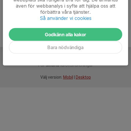
även för webbanalys i syfte att hjälpa oss att
Ålder
35 år
förbättra våra tjänster.
Så använder vi cookies
Godkänn alla kakor
Bara nödvändiga
För
smarta
idrottsföreningar
Välj version:
Mobil
|
Desktop