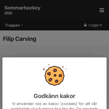
Sommarhockey
2026
Logga in
Truppen
Filip Carving
Godkänn kakor
Vi använder oss av kakor (cookies) för att vår
webbplats ska fungera bra för dig. De används
Position
-