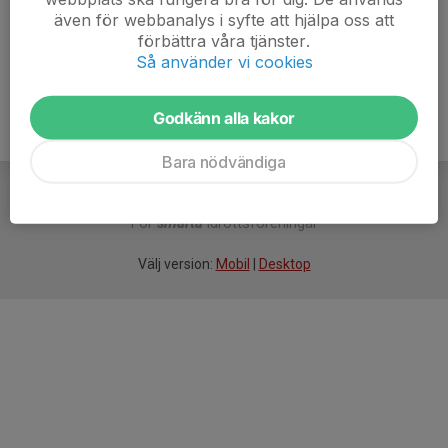
även för webbanalys i syfte att hjälpa oss att
Ålder
49 år
förbättra våra tjänster.
Så använder vi cookies
Godkänn alla kakor
Bara nödvändiga
För
smarta
idrottsföreningar
Välj version:
Mobil
|
Desktop