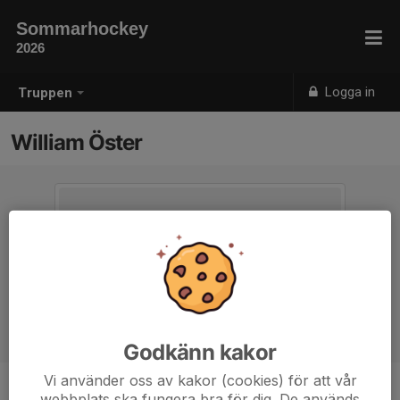
Sommarhockey
2026
Logga in
Truppen
William Öster
Godkänn kakor
Vi använder oss av kakor (cookies) för att vår
webbplats ska fungera bra för dig. De används
Position
-