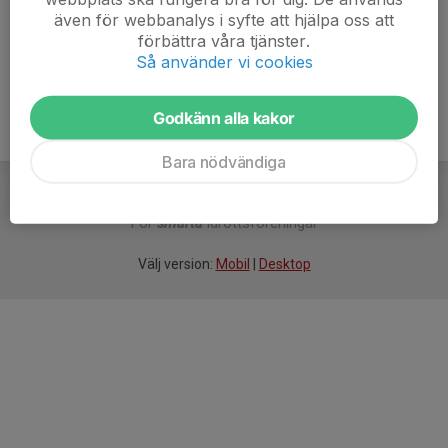
även för webbanalys i syfte att hjälpa oss att
Ålder
25 år
förbättra våra tjänster.
Så använder vi cookies
Godkänn alla kakor
Bara nödvändiga
För
smarta
idrottsföreningar
Välj version:
Mobil
|
Desktop