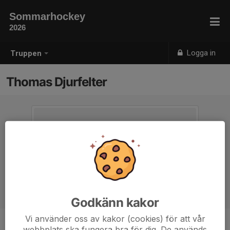
Sommarhockey
2026
Logga in
Truppen
Thomas Djurfelter
Godkänn kakor
Vi använder oss av kakor (cookies) för att vår
webbplats ska fungera bra för dig. De används
Position
-