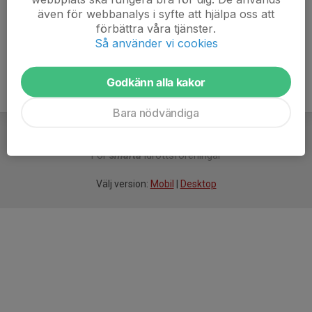
även för webbanalys i syfte att hjälpa oss att
Ålder
52 år
förbättra våra tjänster.
Så använder vi cookies
Godkänn alla kakor
Bara nödvändiga
För
smarta
idrottsföreningar
Välj version:
Mobil
|
Desktop