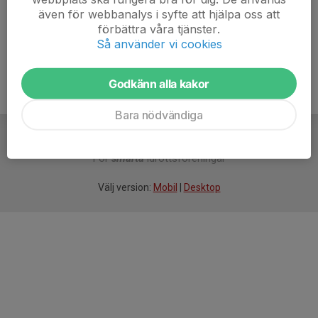
även för webbanalys i syfte att hjälpa oss att
Ålder
36 år
förbättra våra tjänster.
Så använder vi cookies
Godkänn alla kakor
Bara nödvändiga
För
smarta
idrottsföreningar
Välj version:
Mobil
|
Desktop