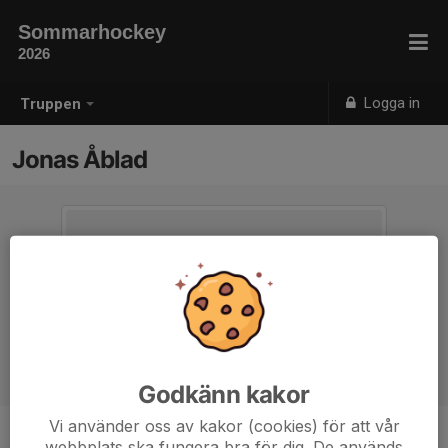
Sommarhockey
2026
Logga in
Truppen
Jonas Åblad
Godkänn kakor
Vi använder oss av kakor (cookies) för att vår
webbplats ska fungera bra för dig. De används
Position
-