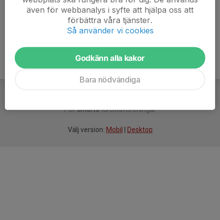
även för webbanalys i syfte att hjälpa oss att
Ålder
57 år
förbättra våra tjänster.
Så använder vi cookies
Godkänn alla kakor
Bara nödvändiga
För
smarta
idrottsföreningar
Välj version:
Mobil
|
Desktop