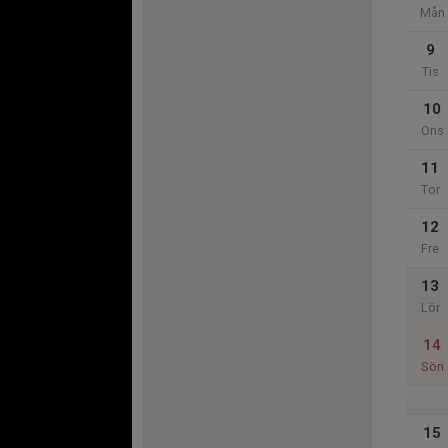
Mån
9
Tis
10
Ons
11
Tor
12
Fre
13
Lör
14
Sön
15