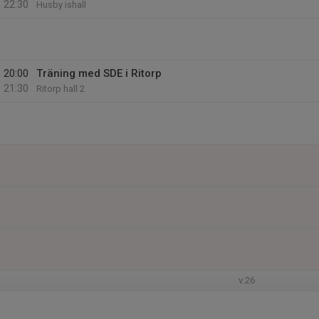
22:30
Husby ishall
20:00
Träning med SDE i Ritorp
21:30
Ritorp hall 2
v.26