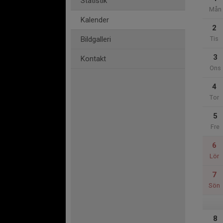
Statistik
Mån
Kalender
2
Bildgalleri
Tis
3
Kontakt
Ons
4
Tor
5
Fre
6
Lör
7
Sön
8