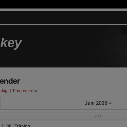
key
lender
 idag
|
Prenumerera
Juni 2026
v.23
21:00
Träning