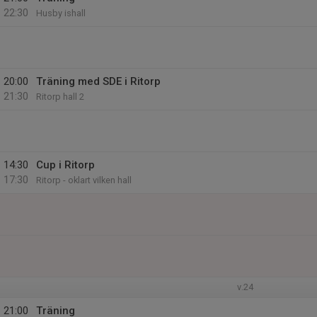
22:30
Husby ishall
20:00
Träning med SDE i Ritorp
21:30
Ritorp hall 2
14:30
Cup i Ritorp
17:30
Ritorp - oklart vilken hall
v.24
21:00
Träning