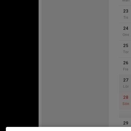
Mån
23
Tis
24
Ons
25
Tor
26
Fre
27
Lör
28
Sön
29
Mån