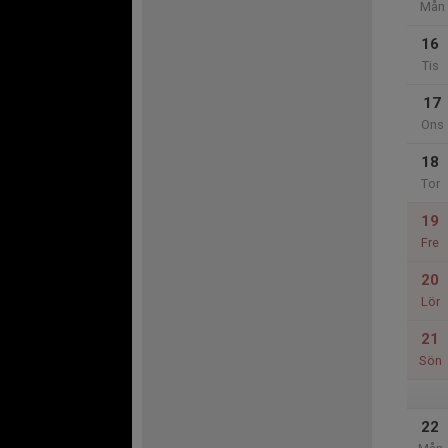
Mån
16
Tis
17
Ons
18
Tor
19
Fre
20
Lör
21
Sön
22