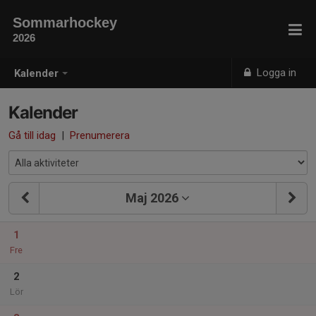
Sommarhockey
2026
Logga in
Kalender
Kalender
Gå till idag
|
Prenumerera
Maj 2026
1
Fre
2
Lör