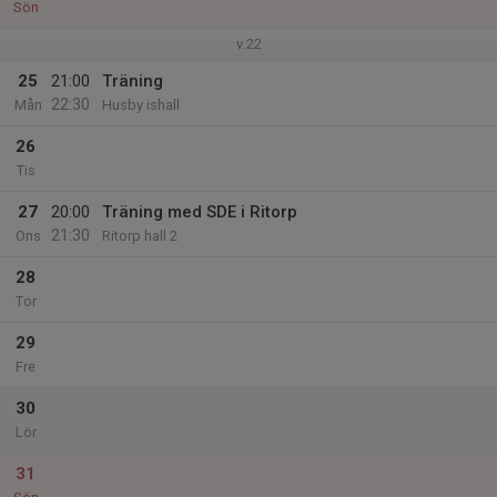
Sön
v.22
25
21:00
Träning
22:30
Mån
Husby ishall
26
Tis
27
20:00
Träning med SDE i Ritorp
21:30
Ons
Ritorp hall 2
28
Tor
29
Fre
30
Lör
31