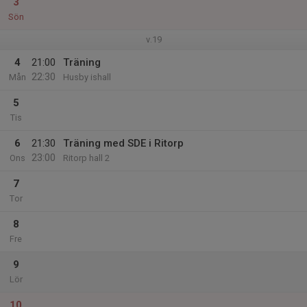
3
Sön
v.19
4
21:00
Träning
22:30
Mån
Husby ishall
5
Tis
6
21:30
Träning med SDE i Ritorp
23:00
Ons
Ritorp hall 2
7
Tor
8
Fre
9
Lör
10