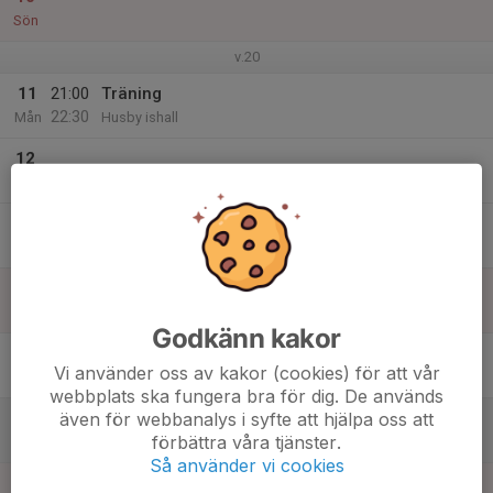
Sön
v.20
11
21:00
Träning
22:30
Mån
Husby ishall
12
Tis
13
21:30
Träning med SDE i Ritorp
23:00
Ons
Ritorp hall 2
14
Tor
Godkänn kakor
15
Vi använder oss av kakor (cookies) för att vår
Fre
webbplats ska fungera bra för dig. De används
även för webbanalys i syfte att hjälpa oss att
16
förbättra våra tjänster.
Lör
Så använder vi cookies
17