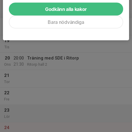
Sön
Godkänn alla kakor
v.21
Bara nödvändiga
18
21:00
Träning
22:30
Mån
Husby ishall
19
Tis
20
20:00
Träning med SDE i Ritorp
21:30
Ons
Ritorp hall 2
21
Tor
22
Fre
23
Lör
24